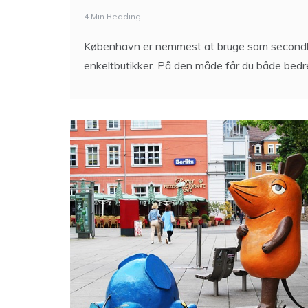
Fra Nørrebros Runddel til
med praktiske tips
4 Min Reading
København er nemmest at bruge som secondha
enkeltbutikker. På den måde får du både bedr