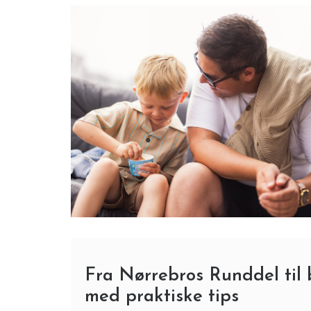
Oplev den perfekte ferie på en
campingplads i Jylland