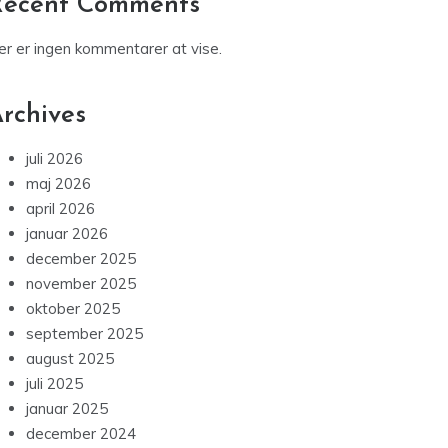
og ulemper ved boxer
Top 10 steder hvor du finder solbriller med
styrke på tilbud
Skab dine egne tekst krydsord: En guide for
kreative sjæle
Recent Comments
er er ingen kommentarer at vise.
rchives
juli 2026
maj 2026
april 2026
januar 2026
december 2025