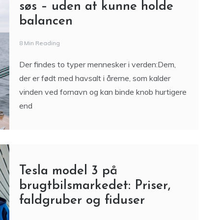
Matros for en dag: En
overdreven guide til at gå til
søs – uden at kunne holde
balancen
8 Min Reading
Der findes to typer mennesker i verden:Dem,
der er født med havsalt i årerne, som kalder
vinden ved fornavn og kan binde knob hurtigere
end