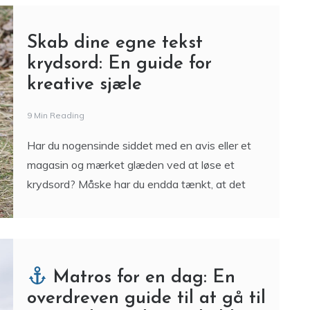
Solbriller med styrke er ikke kun en
nødvendighed for mange – de er også et stilfuldt
tilbehør, der giver dig mulighed for at beskytte
dine
Skab dine egne tekst
krydsord: En guide for
kreative sjæle
9 Min Reading
Har du nogensinde siddet med en avis eller et
magasin og mærket glæden ved at løse et
krydsord? Måske har du endda tænkt, at det