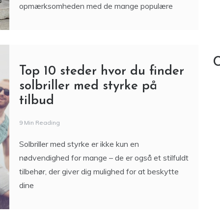
ulemper ved boxer
5 Min Reading
I dag har danskerne flere muligheder end
nogensinde før, når det kommer til at se tv.
Traditionelle tv-pakker kæmper om
opmærksomheden med de mange populære
C
Top 10 steder hvor du finder
solbriller med styrke på
tilbud
9 Min Reading