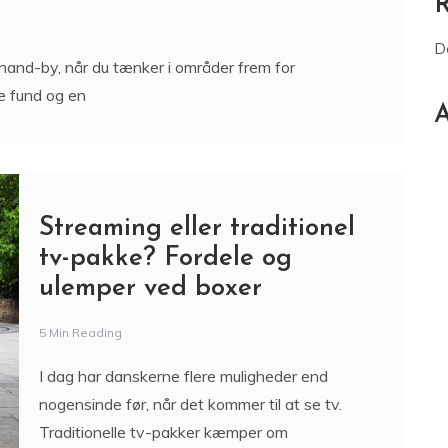
 byens bedste genbrugsfund
D
nd-by, når du tænker i områder frem for
e fund og en
A
Streaming eller traditionel
tv-pakke? Fordele og