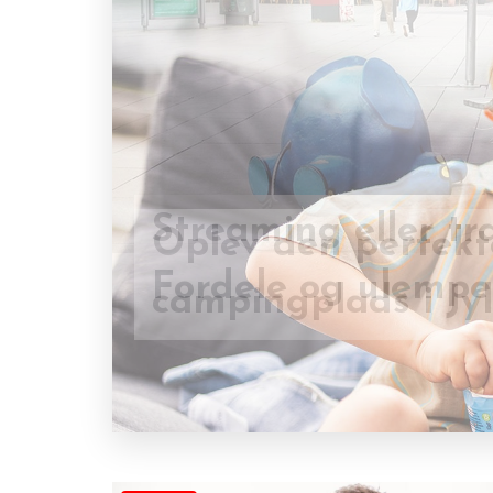
Oplev den perfekt
Streaming eller tr
campingplads i Jy
Fordele og ulempe