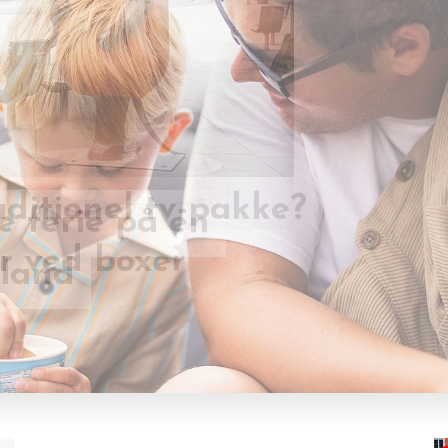
e ferie på en
aditionel tv-pakke?
lland
r ved boxer