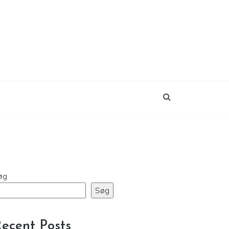
øg
Søg
ecent Posts