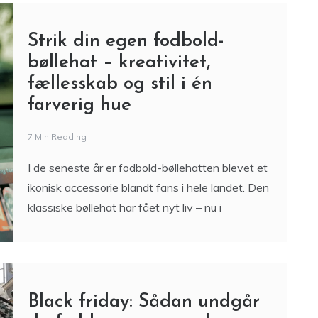
Strik din egen fodbold-
bøllehat – kreativitet,
fællesskab og stil i én
farverig hue
7 Min Reading
I de seneste år er fodbold-bøllehatten blevet et
ikonisk accessorie blandt fans i hele landet. Den
klassiske bøllehat har fået nyt liv – nu i
Black friday: Sådan undgår