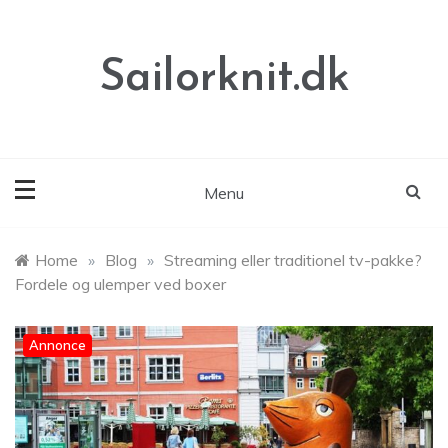
Skip
to
content
Sailorknit.dk
Menu
Home
»
Blog
»
Streaming eller traditionel tv-pakke?
Fordele og ulemper ved boxer
Annonce