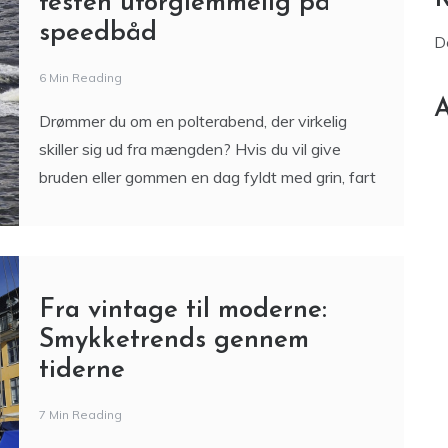
side, man beundrer – og
Polterabend med tempo: Gør
festen uforglemmelig på
speedbåd
D
6 Min Reading
A
Drømmer du om en polterabend, der virkelig
skiller sig ud fra mængden? Hvis du vil give
bruden eller gommen en dag fyldt med grin, fart