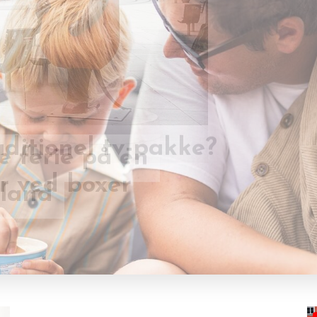
e ferie på en
aditionel tv-pakke?
lland
r ved boxer