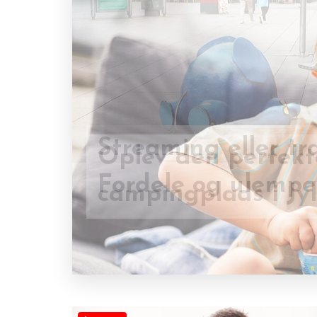
Oplev den perfekt
Streaming eller tr
campingplads i Jy
Fordele og ulempe