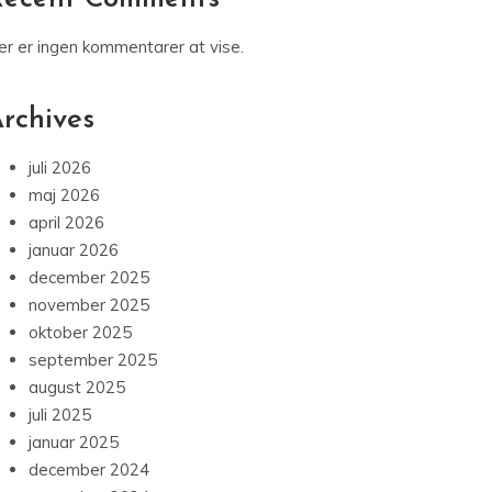
og ulemper ved boxer
Top 10 steder hvor du finder solbriller med
styrke på tilbud
Skab dine egne tekst krydsord: En guide for
kreative sjæle
Recent Comments
er er ingen kommentarer at vise.
rchives
juli 2026
maj 2026
april 2026
januar 2026
december 2025