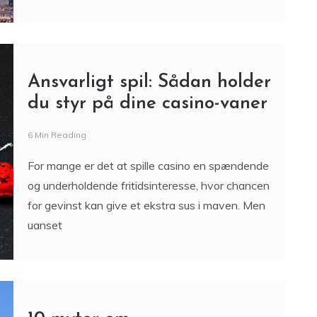
begyndere
8 Min Reading
Uanset om du drømmer om lange vandreture i
fjeldene eller bare vil gøre dine gåture i skoven
lidt lettere, kan et par gode vandrestave gøre
Ansvarligt spil: Sådan holder
du styr på dine casino-vaner
6 Min Reading
For mange er det at spille casino en spændende
og underholdende fritidsinteresse, hvor chancen