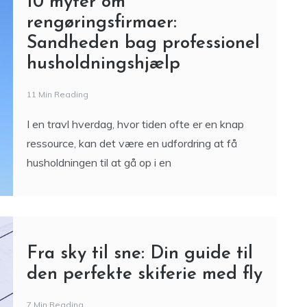
for gevinst kan give et ekstra sus i maven. Men
uanset
10 myter om
rengøringsfirmaer:
Sandheden bag professionel
husholdningshjælp
11 Min Reading
I en travl hverdag, hvor tiden ofte er en knap
ressource, kan det være en udfordring at få
husholdningen til at gå op i en