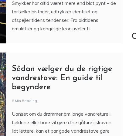
Fra vintage til moderne:
Smykketrends gennem
tiderne
7 Min Reading
Smykker har altid været mere end blot pynt – de
fortæller historier, udtrykker identitet og
afspejler tidens tendenser. Fra oldtidens
amuletter og kongelige kronjuveler til
C
Sådan vælger du de rigtige
vandrestave: En guide til