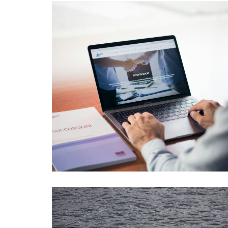
Oplev den perfekte ferie på en
campingplads i Jylland