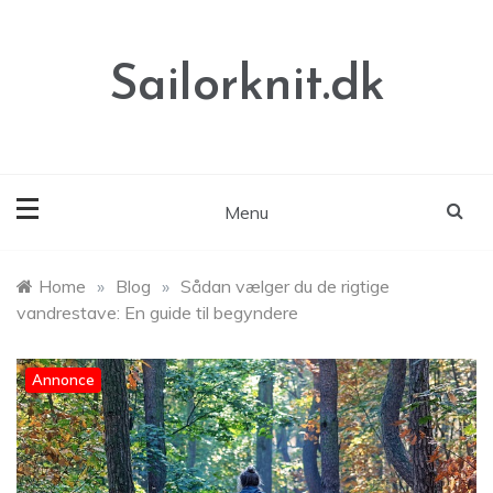
Skip
to
content
Sailorknit.dk
Menu
Home
»
Blog
»
Sådan vælger du de rigtige
vandrestave: En guide til begyndere
Annonce