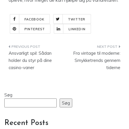
opleve, hvor meget de kan hjælpe dig på vandreturen.
FACEBOOK
TWITTER
PINTEREST
LINKEDIN
Indlægsnavigation
Ansvarligt spil: Sådan
Fra vintage til moderne:
holder du styr på dine
Smykketrends gennem
casino-vaner
tiderne
Søg
Søg
Recent Posts